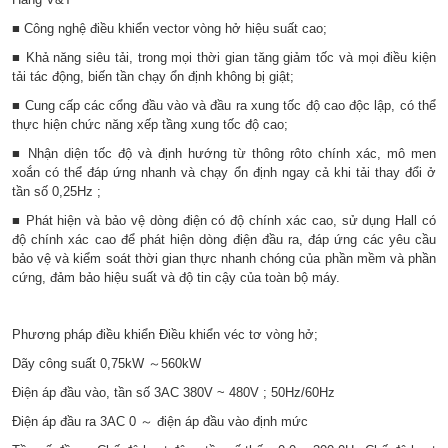
■ Công nghệ điều khiển vector vòng hở hiệu suất cao;
■ Khả năng siêu tải, trong mọi thời gian tăng giảm tốc và mọi điều kiện
tải tác động, biến tần chạy ổn định không bị giật;
■ Cung cấp các cổng đầu vào và đầu ra xung tốc độ cao độc lập, có thể
thực hiện chức năng xếp tầng xung tốc độ cao;
■ Nhận diện tốc độ và định hướng từ thông rôto chính xác, mô men
xoắn có thể đáp ứng nhanh và chạy ổn định ngay cả khi tải thay đổi ở
tần số 0,25Hz ;
■ Phát hiện và bảo vệ dòng điện có độ chính xác cao, sử dụng Hall có
độ chính xác cao để phát hiện dòng điện đầu ra, đáp ứng các yêu cầu
bảo vệ và kiểm soát thời gian thực nhanh chóng của phần mềm và phần
cứng, đảm bảo hiệu suất và độ tin cậy của toàn bộ máy.
Phương pháp điều khiển Điều khiển véc tơ vòng hở;
Dãy công suất 0,75kW ～560kW
Điện áp đầu vào, tần số 3AC 380V ~ 480V ; 50Hz/60Hz
Điện áp đầu ra 3AC 0 ～ điện áp đầu vào định mức