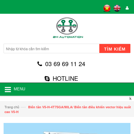
TÌM KIẾM
03 69 69 11 24
HOTLINE
MENU
k
—›
Trang chủ
Biến tần V5-H-4T75GA/90LA/ Biến tần điều khiển vector hiệu suất
cao V5-H