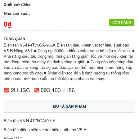
Xuất xứ:
China
Nhà sản xuất:
0₫
CÒN HÀNG
TỔNG QUAN
Biến tần V5-H-4T75GA/90LA Biến tần điều khiển vector hiệu suất cao
V5-H Hãng V&T ■ Công nghệ điều khiển vector vòng hở hiệu suất cao; ■
Khả năng siêu tải, trong mọi thời gian tăng giảm tốc và mọi điều kiện tải
tác động, biến tần chạy ổn định không bị giật; ■ Cung cấp các cổng đầu
vào và đầu ra xung tốc độ cao độc lập, có thể thực hiện chức năng xếp
tầng xung tốc độ cao; ■ Nhận diện tốc độ và định hướng từ thông rôto
chính xác, mô men xoắn có thể đáp ứng nhanh và chạy...
2H JSC
093 403 1186
MÔ TẢ SẢN PHẨM
Biến tần V5-H-4T75GA/90LA
Biến tần điều khiển vector hiệu suất cao V5-H
Hãng V&T