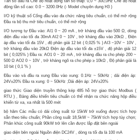
Tần số đầu ra Chế độ hoạt động tần số thấp: 0,0 ~ 300,0Hz Chế độ hoạt
động tần số cao: 0.0 ~ 3200.0Hz (- Model chuyên dụng H3 )
I/O kỹ thuật số Cổng đầu vào đa chức năng tiêu chuẩn, có thể mở rộng
Đầu ra bộ thu mở tiêu chuẩn, có thể mở rộng
I/O tương tự Đầu vào: AI1 0 ~ 20 mA , trở kháng đầu vào 500 Ω, dòng
điện đầu vào tối đa 30mA AI2 0 ~ 10V , trở kháng đầu vào 20kΩ , Điện
áp đầu vào tối đa 15V , độ phân giải 12 bit ( 0,025 % ) AI3 −10V ~ 10V ,
trở kháng đầu vào 20kΩ Điện áp đầu vào tối đa ±15V , độ phân giải 12
bit ( 0,025% ) Đầu ra: AO1 0 ~ 20 mA , trở kháng đầu ra cho phép 200 ~
500 Ω AO2 0 ~ 10V , trở kháng ngõ ra cho phép ≥ 10kΩ , Độ phân giải là
10 bit ( 0,1 % )
Đầu vào và đầu ra xung Đầu vào xung: 0.1Hz ~ 50kHz ; dải điện áp:
24V±20% Đầu ra xung: 0 ~ 50kHz ;Dải điện áp: 24V±20%
giao thức Giao diện truyền thông kép 485 hỗ trợ giao thức Modbus (
RTU ) , Bảng điều khiển tiêu chuẩn có thể nhận ra chức năng hộp điều
khiển từ xa, xa nhất là 500 mét
bộ hãm Các mẫu có dải công suất từ ​​15kW trở xuống được tích hợp
sẵn theo tiêu chuẩn; Phần công suất 18,5kW ~ 75kW tích hợp tùy chọn;
Phân khúc công suất 90kW trở lên cần được lắp đặt bên ngoài
giao diện bên ngoài Nguồn điện DC24V , dòng ra tối đa là 100 mA