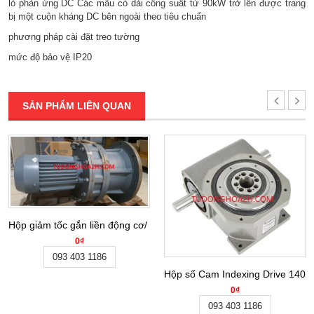
lò phản ứng DC Các mẫu có dải công suất từ ​​90kW trở lên được trang
bị một cuộn kháng DC bên ngoài theo tiêu chuẩn
phương pháp cài đặt treo tường
mức độ bảo vệ IP20
SẢN PHẨM LIÊN QUAN
Hộp giảm tốc gắn liền động cơ/ Gear motor BLY27-59-3KW
0₫
093 403 1186
Hộp số Cam Indexing Drive 140
0₫
093 403 1186