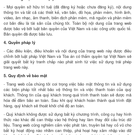
- Mọi quyền sở hữu trí tuệ (đã đăng ký hoặc chưa đăng ký), nội dung
thông tin và tất cả các thiết kế, văn bản, đồ họa, phần mềm, hình ảnh,
video, âm nhạc, âm thanh, biên dịch phần mềm, mã nguồn và phần mềm
cơ bản đều là tài sản của chúng tôi. Toàn bộ nội dung của trang web
được bảo vệ bởi luật bản quyền của Việt Nam và các công ước quốc tế.
Bản quyền đã được bảo lưu.
4. Quyền pháp lý
- Các điều kiện, điều khoản và nội dung của trang web này được điều
chỉnh bởi luật pháp Việt Nam và Tòa án có thẩm quyền tại Việt Nam sẽ
giải quyết bất kỳ tranh chấp nào phát sinh từ việc sử dụng trái phép
trang web này.
5. Quy định về bảo mật
- Trang web của chúng tôi coi trọng việc bảo mật thông tin và sử dụng
các biện pháp tốt nhất bảo vệ thông tin và việc thanh toán của quý
khách. Thông tin của quý khách trong quá trình thanh toán sẽ được mã
hóa để đảm bảo an toàn. Sau khi quý khách hoàn thành quá trình đặt
hàng, quý khách sẽ thoát khỏi chế độ an toàn.
- Quý khách không được sử dụng bất kỳ chương trình, công cụ hay hình
thức nào khác để can thiệp vào hệ thống hay làm thay đổi cấu trúc dữ
liệu. Trang web cũng nghiêm cấm việc phát tán, truyền bá hay cổ vũ cho
bất kỳ hoạt động nào nhằm can thiệp, phá hoại hay xâm nhập vào dữ