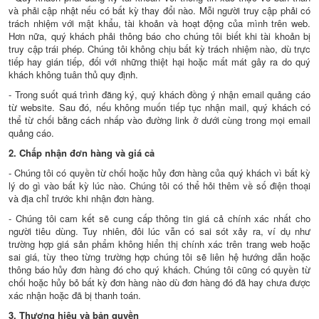
và phải cập nhật nếu có bất kỳ thay đổi nào. Mỗi người truy cập phải có
trách nhiệm với mật khẩu, tài khoản và hoạt động của mình trên web.
Hơn nữa, quý khách phải thông báo cho chúng tôi biết khi tài khoản bị
truy cập trái phép. Chúng tôi không chịu bất kỳ trách nhiệm nào, dù trực
tiếp hay gián tiếp, đối với những thiệt hại hoặc mất mát gây ra do quý
khách không tuân thủ quy định.
- Trong suốt quá trình đăng ký, quý khách đồng ý nhận email quảng cáo
từ website. Sau đó, nếu không muốn tiếp tục nhận mail, quý khách có
thể từ chối bằng cách nhấp vào đường link ở dưới cùng trong mọi email
quảng cáo.
2. Chấp nhận đơn hàng và giá cả
- Chúng tôi có quyền từ chối hoặc hủy đơn hàng của quý khách vì bất kỳ
lý do gì vào bất kỳ lúc nào. Chúng tôi có thể hỏi thêm về số điện thoại
và địa chỉ trước khi nhận đơn hàng.
- Chúng tôi cam kết sẽ cung cấp thông tin giá cả chính xác nhất cho
người tiêu dùng. Tuy nhiên, đôi lúc vẫn có sai sót xảy ra, ví dụ như
trường hợp giá sản phẩm không hiển thị chính xác trên trang web hoặc
sai giá, tùy theo từng trường hợp chúng tôi sẽ liên hệ hướng dẫn hoặc
thông báo hủy đơn hàng đó cho quý khách. Chúng tôi cũng có quyền từ
chối hoặc hủy bỏ bất kỳ đơn hàng nào dù đơn hàng đó đã hay chưa được
xác nhận hoặc đã bị thanh toán.
3. Thương hiệu và bản quyền