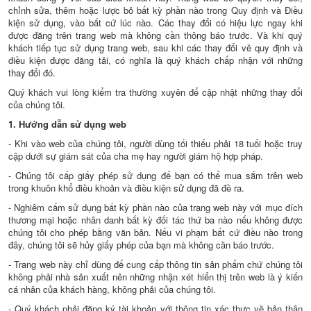
chỉnh sửa, thêm hoặc lược bỏ bất kỳ phần nào trong Quy định và Điều
kiện sử dụng, vào bất cứ lúc nào. Các thay đổi có hiệu lực ngay khi
được đăng trên trang web mà không cần thông báo trước. Và khi quý
khách tiếp tục sử dụng trang web, sau khi các thay đổi về quy định và
điều kiện được đăng tải, có nghĩa là quý khách chấp nhận với những
thay đổi đó.
Quý khách vui lòng kiểm tra thường xuyên để cập nhật những thay đổi
của chúng tôi.
1. Hướng dẫn sử dụng web
- Khi vào web của chúng tôi, người dùng tối thiểu phải 18 tuổi hoặc truy
cập dưới sự giám sát của cha mẹ hay người giám hộ hợp pháp.
- Chúng tôi cấp giấy phép sử dụng để bạn có thể mua sắm trên web
trong khuôn khổ điều khoản và điều kiện sử dụng đã đề ra.
- Nghiêm cấm sử dụng bất kỳ phần nào của trang web này với mục đích
thương mại hoặc nhân danh bất kỳ đối tác thứ ba nào nếu không được
chúng tôi cho phép bằng văn bản. Nếu vi phạm bất cứ điều nào trong
đây, chúng tôi sẽ hủy giấy phép của bạn mà không cần báo trước.
- Trang web này chỉ dùng để cung cấp thông tin sản phẩm chứ chúng tôi
không phải nhà sản xuất nên những nhận xét hiển thị trên web là ý kiến
cá nhân của khách hàng, không phải của chúng tôi.
- Quý khách phải đăng ký tài khoản với thông tin xác thực về bản thân