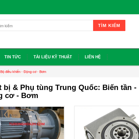
TÌM KIẾM
TIN TỨC
TÀI LIỆU KỸ THUẬT
LIÊN HỆ
- Bộ điều khiển - Động cơ - Bơm
t bị & Phụ tùng Trung Quốc: Biến tần - 
g cơ - Bơm