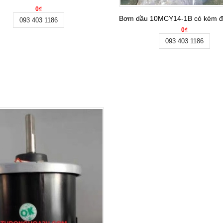
0₫
Bơm dầu 10MCY14-1B có kèm độ
093 403 1186
0₫
093 403 1186