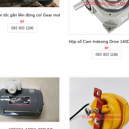
m tốc gắn liền động cơ/ Gear motor BLY27-59-3KW
0₫
093 403 1186
Hộp số Cam Indexing Drive 14
0₫
093 403 1186