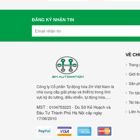
ĐĂNG KÝ NHẬN TIN
VỀ CH
Trang 
Giới t
Sản p
Công ty Cổ phần Tự động hóa 2H Việt Nam là
nhà cung cấp giải pháp và thiết bị trong lĩnh
Tin tức
vực kỹ đo lường, điều khiển, tự động hóa,….
Tài liệ
MST : 0104753223 - Do Sở Kế Hoạch và
Liên h
Đầu Tư Thành Phố Hà Nội cấp ngày
17/06/2010