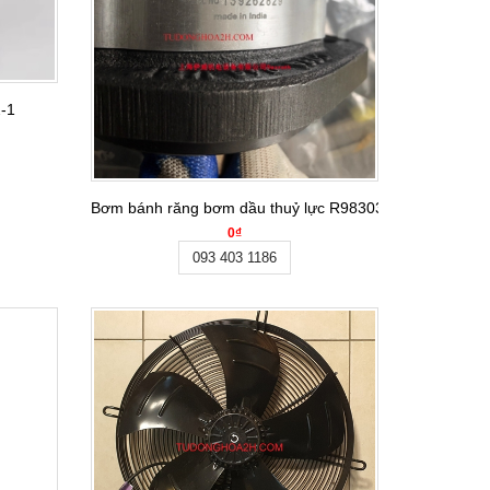
2-1
Bơm bánh răng bơm dầu thuỷ lực R983032276
0₫
093 403 1186