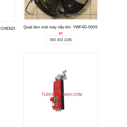
Quạt làm mát máy sấy khí: YWF4D-500S 3 pha, 380VAC
ng CHENZHU
0₫
093 403 1186