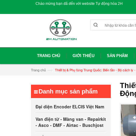
Chào mừng bạn đã đến với website Tự động hóa 2H
TRANG CHỦ
GIỚI THIỆU
SẢN PHẨM
—›
Trang chủ
Thiết bị & Phụ tùng Trung Quốc: Biến tần - Bộ cách ly 
Thiế
Danh mục sản phẩm
Độn
Đại diện Encoder ELCIS Việt Nam
Van điện từ - Màng van - Repairkit
- Asco - DMF - Airtac - Buschjost