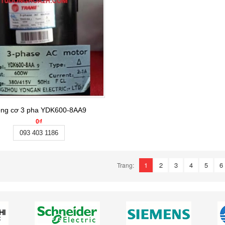
ng cơ 3 pha YDK600-8AA9
0₫
093 403 1186
1
2
3
4
5
6
Trang: