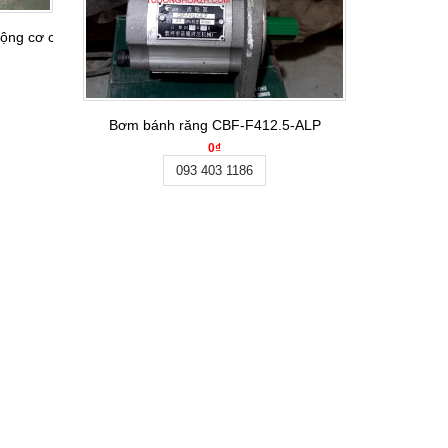
ng cơ chân đế 380VAC, 7,5kW tốc độ 1500v/ph
Bơm bánh răng CBF-F412.5-ALP
0₫
093 403 1186