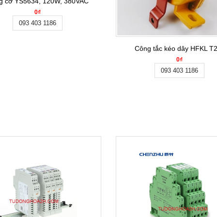
g cơ YS5634, 120W, 380VAC
0₫
093 403 1186
Công tắc kéo dây HFKL T
0₫
093 403 1186