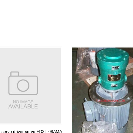
 servo driver servo ED3L-08AMA , ED3L-10DMA ，ED3L-20DMA estun