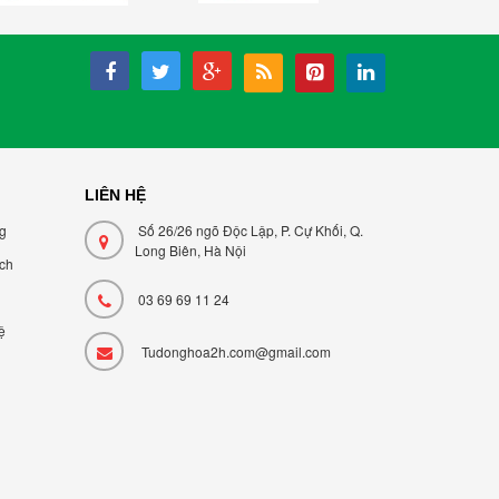
LIÊN HỆ
ng
Số 26/26 ngõ Độc Lập, P. Cự Khối, Q.
Long Biên, Hà Nội
̣ch
03 69 69 11 24
ệ
Tudonghoa2h.com@gmail.com