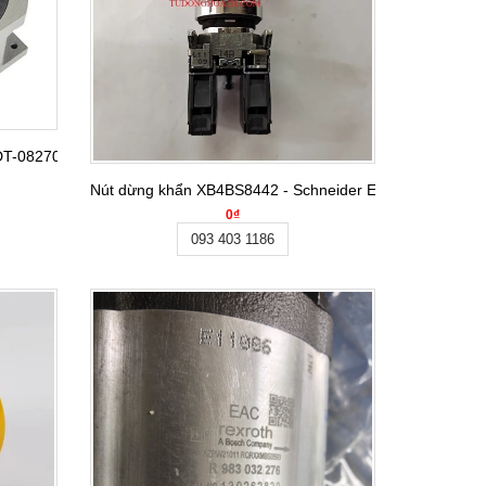
0DT-08270-2R-S3VW-1
Nút dừng khẩn XB4BS8442 - Schneider Electric
0₫
093 403 1186