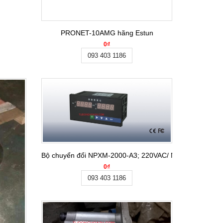
PRONET-10AMG hãng Estun
0₫
093 403 1186
Bộ chuyển đổi NPXM-2000-A3; 220VAC/ NPXM-2010-A3
0₫
093 403 1186
-automation