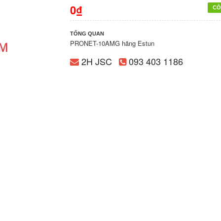
0₫
CÒ
TỔNG QUAN
PRONET-10AMG hãng Estun
2H JSC
093 403 1186