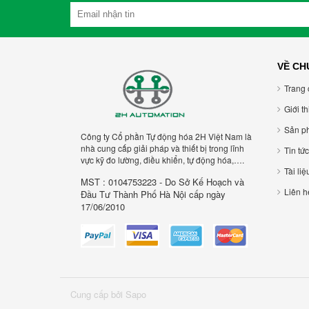
VỀ CH
Trang 
Giới t
Sản p
Công ty Cổ phần Tự động hóa 2H Việt Nam là
nhà cung cấp giải pháp và thiết bị trong lĩnh
Tin tức
vực kỹ đo lường, điều khiển, tự động hóa,….
Tài liệ
MST : 0104753223 - Do Sở Kế Hoạch và
Liên h
Đầu Tư Thành Phố Hà Nội cấp ngày
17/06/2010
Cung cấp bởi Sapo