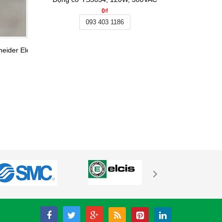
0₫
093 403 1186
ider Electric
Công 