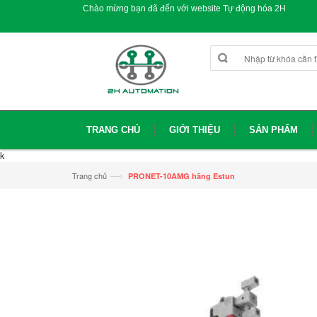
Chào mừng bạn đã đến với website Tự động hóa 2H
TRANG CHỦ
GIỚI THIỆU
SẢN PHẨM
k
—›
Trang chủ
PRONET-10AMG hãng Estun