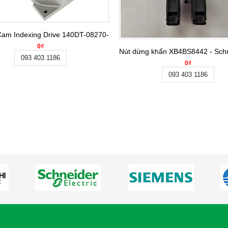
Cam Indexing Drive 140DT-08270-2R-S3VW-1
0₫
Nút dừng khẩn XB4BS8442 - Schne
093 403 1186
0₫
093 403 1186