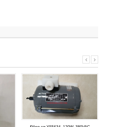
Động cơ YS5634, 120W, 380VAC