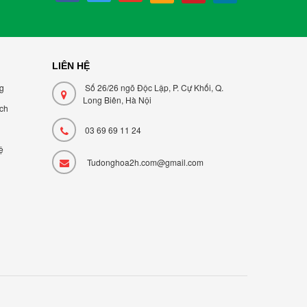
LIÊN HỆ
ng
Số 26/26 ngõ Độc Lập, P. Cự Khối, Q.
Long Biên, Hà Nội
̣ch
03 69 69 11 24
ệ
Tudonghoa2h.com@gmail.com