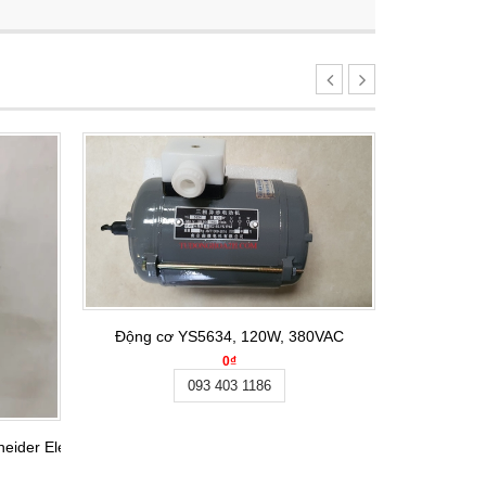
Động cơ YS5634, 120W, 380VAC
0₫
093 403 1186
ider Electric
Công 