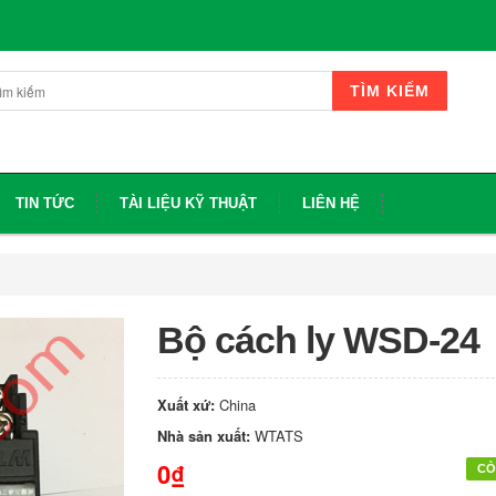
TÌM KIẾM
TIN TỨC
TÀI LIỆU KỸ THUẬT
LIÊN HỆ
Bộ cách ly WSD-24
Xuất xứ:
China
Nhà sản xuất:
WTATS
0₫
CÒ