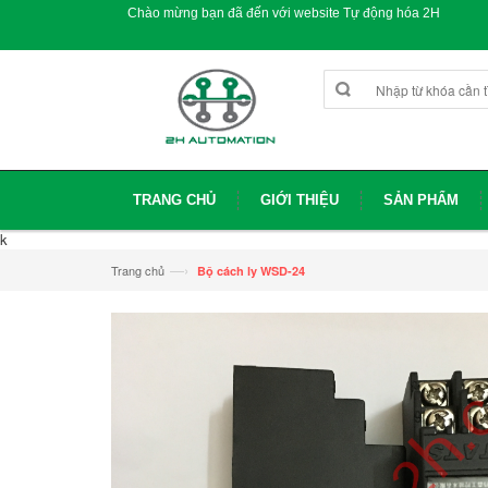
Chào mừng bạn đã đến với website Tự động hóa 2H
TRANG CHỦ
GIỚI THIỆU
SẢN PHẨM
k
—›
Trang chủ
Bộ cách ly WSD-24