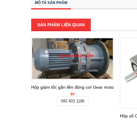
MÔ TẢ SẢN PHẨM
SẢN PHẨM LIÊN QUAN
Hộp giảm tốc gắn liền động cơ/ Gear motor BLY27-5
0₫
093 403 1186
Hộp số 