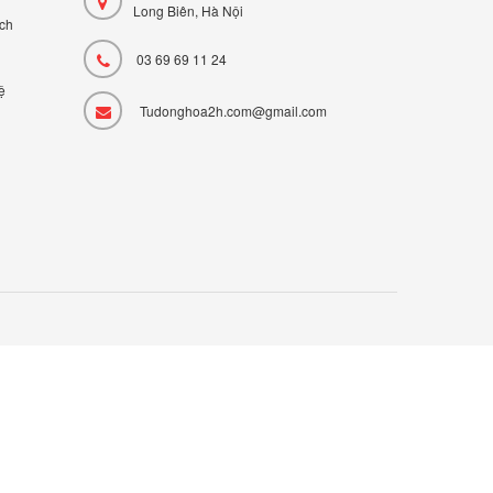
Long Biên, Hà Nội
̣ch
03 69 69 11 24
ệ
Tudonghoa2h.com@gmail.com