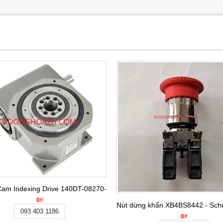
9-3KW
Cam Indexing Drive 140DT-08270-2R-S3VW-1
0₫
Nút dừng khẩn XB4BS8442 - Schne
093 403 1186
0₫