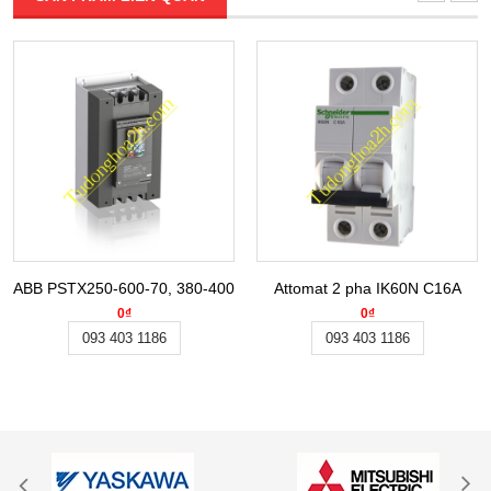
ABB PSTX250-600-70, 380-400VAC 132KW
Attomat 2 pha IK60N C16A
0₫
0₫
093 403 1186
093 403 1186