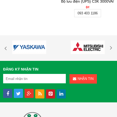
Bộ lưu điện (UPS) C3K 3000VA/
0₫
093 403 1186
ĐĂNG KÝ NHẬN TIN
NHẬN TIN