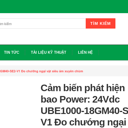
TÌM KIẾM
TIN TỨC
TÀI LIỆU KỸ THUẬT
LIÊN HỆ
8GM40-SE2-V1 Đo chướng ngại vật siêu âm xuyên chùm
Cảm biến phát hiện
bao Power: 24Vdc
UBE1000-18GM40-S
V1 Đo chướng ngại 