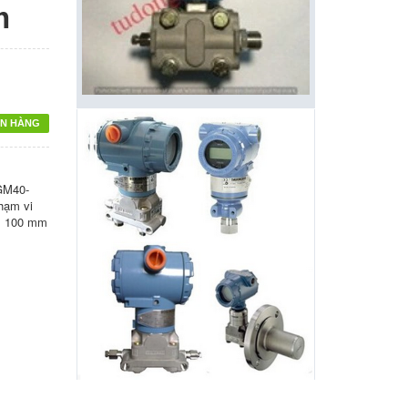
m
N HÀNG
GM40-
hạm vi
n 100 mm