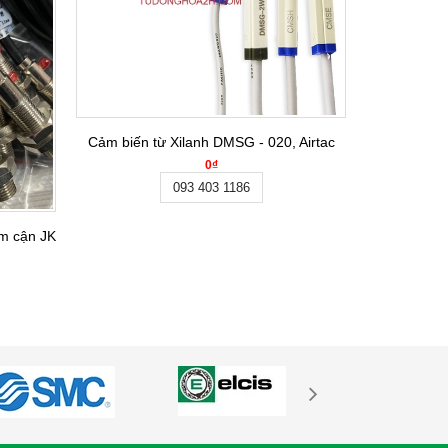
Cảm Biến 
Cảm biến từ Xilanh DMSG - 020, Airtac
0₫
093 403 1186
iệm cận JK8002C-M8