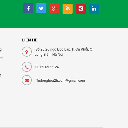
LIÊN HỆ
ng
Số 26/26 ngõ Độc Lập, P. Cự Khối, Q.
Long Biên, Hà Nội
̣ch
03 69 69 11 24
ệ
Tudonghoa2h.com@gmail.com