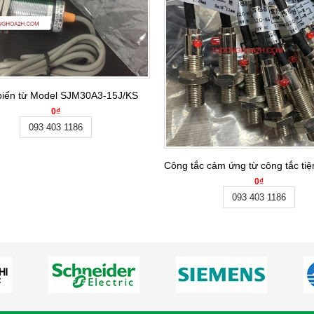
10
iến từ Model SJM30A3-15J/KS
0₫
093 403 1186
Công tắc cảm ứng từ công tắc t
0₫
093 403 1186