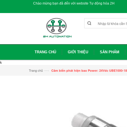
Chào mừng bạn đã đến với website Tự động hóa 2H
TRANG CHỦ
GIỚI THIỆU
SẢN PHẨM
k
—›
Trang chủ
Cảm biến phát hiện bao Power: 24Vdc UBE1000-1