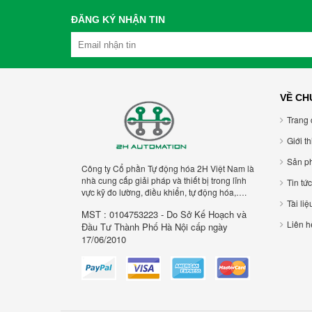
ĐĂNG KÝ NHẬN TIN
VỀ CH
Trang 
Giới t
Sản p
Công ty Cổ phần Tự động hóa 2H Việt Nam là
nhà cung cấp giải pháp và thiết bị trong lĩnh
Tin tức
vực kỹ đo lường, điều khiển, tự động hóa,….
Tài liệ
MST : 0104753223 - Do Sở Kế Hoạch và
Liên h
Đầu Tư Thành Phố Hà Nội cấp ngày
17/06/2010