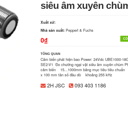
siêu âm xuyên chù
Xuất xứ:
Nhà sản xuất:
Pepperl & Fuchs
0₫
CÒ
TỔNG QUAN
Cảm biến phát hiện bao Power: 24Vdc UBE1000-18
SE2-V1 Đo chướng ngại vật siêu âm xuyên chùm P
cảm biến 15...1000mm bảng mục tiêu tiêu chuẩ
x 100 mm tần số đầu dò khoảng 255 kHz
2H JSC
093 403 1186