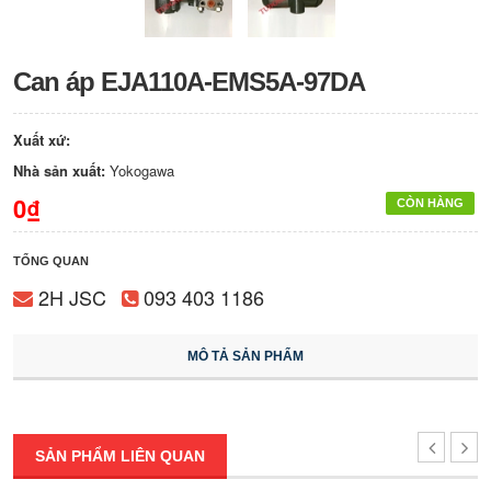
Can áp EJA110A-EMS5A-97DA
Xuất xứ:
Nhà sản xuất:
Yokogawa
0₫
CÒN HÀNG
TỔNG QUAN
2H JSC
093 403 1186
MÔ TẢ SẢN PHẨM
SẢN PHẨM LIÊN QUAN