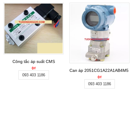
Công tắc áp suất CMS
0₫
Can áp 2051CG1A22A1AB4M5 (-
093 403 1186
0₫
093 403 1186