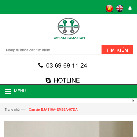
TÌM KIẾM
03 69 69 11 24
HOTLINE
MENU
k
—›
Trang chủ
Can áp EJA110A-EMS5A-97DA