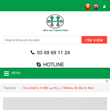
TÌM KIẾM
03 69 69 11 24
HOTLINE
MENU
k
—›
Trang chủ
Can nhiệt K, 0-1300, φ=16, L= 1100mm, độ dầy vỏ 4mm