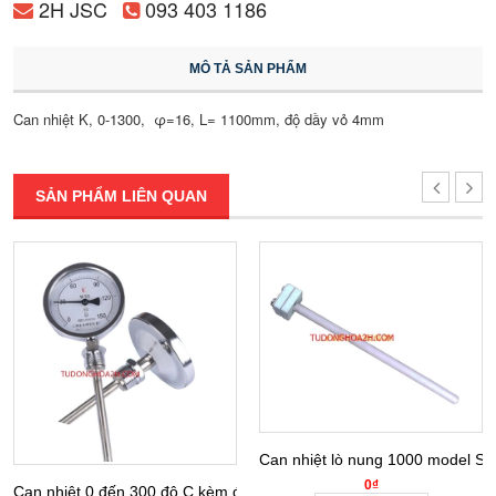
2H JSC
093 403 1186
MÔ TẢ SẢN PHẨM
Can nhiệt K, 0-1300, φ=16, L= 1100mm, độ dầy vỏ 4mm
SẢN PHẨM LIÊN QUAN
Can nhiệt lò nung 1000 model SX
0₫
Can nhiệt 0 đến 300 độ C kèm đồng hồ