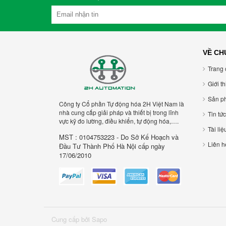
VỀ CH
Trang 
Giới t
Sản p
Công ty Cổ phần Tự động hóa 2H Việt Nam là
nhà cung cấp giải pháp và thiết bị trong lĩnh
Tin tức
vực kỹ đo lường, điều khiển, tự động hóa,….
Tài liệ
MST : 0104753223 - Do Sở Kế Hoạch và
Liên h
Đầu Tư Thành Phố Hà Nội cấp ngày
17/06/2010
Cung cấp bởi Sapo