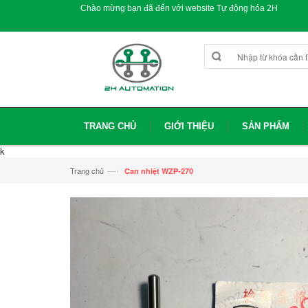
Chào mừng bạn đã đến với website Tự động hóa 2H
TRANG CHỦ
GIỚI THIỆU
SẢN PHẨM
k
—›
Trang chủ
Can nhiệt WZP-270