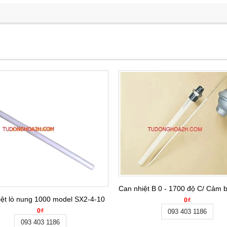
Can nhiệt B 0 - 1700 độ C/ Cảm b
ệt lò nung 1000 model SX2-4-10
0₫
0₫
093 403 1186
093 403 1186