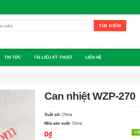
TÌM KIẾM
TIN TỨC
TÀI LIỆU KỸ THUẬT
LIÊN HỆ
Can nhiệt WZP-270
Xuất xứ:
China
Nhà sản xuất:
China
0₫
CÒ