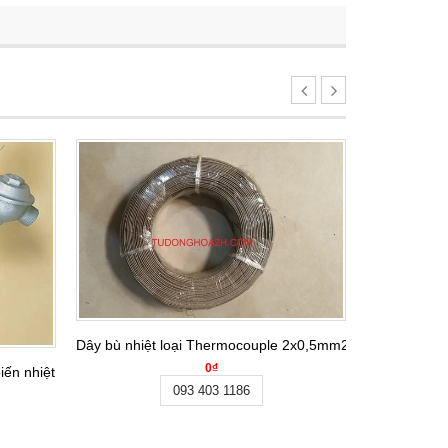
Dây bù nhiệt loại Thermocouple 2x0,5mm2 ( vỏ ngoài bọc s
0₫
iến nhiệt độ loại B /Stainless Steel B TYPE Thermocouples, 0 to 1700
093 403 1186