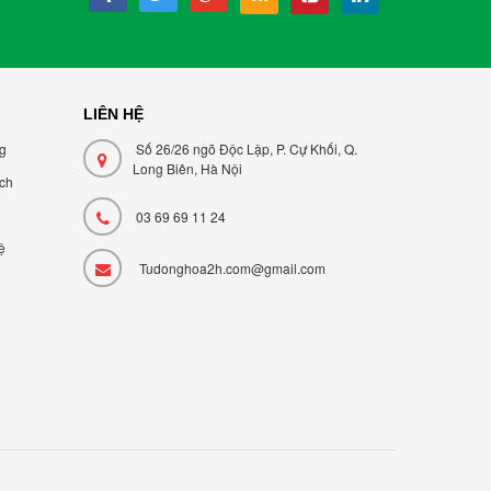
LIÊN HỆ
ng
Số 26/26 ngõ Độc Lập, P. Cự Khối, Q.
Long Biên, Hà Nội
̣ch
03 69 69 11 24
ệ
Tudonghoa2h.com@gmail.com