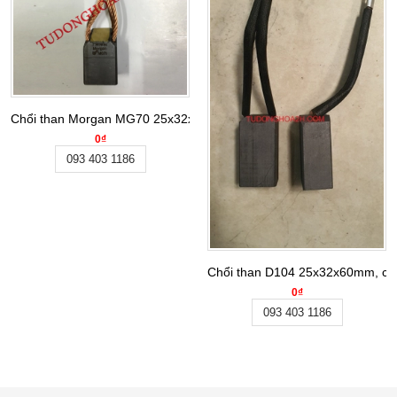
Chổi than Morgan MG70 25x32x50 mm Carbon brush
0₫
093 403 1186
Chổi than D104 25x32x60mm, cho
0₫
093 403 1186