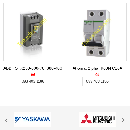
ABB PSTX250-600-70, 380-400VAC 132KW
Attomat 2 pha IK60N C16A
0₫
0₫
093 403 1186
093 403 1186