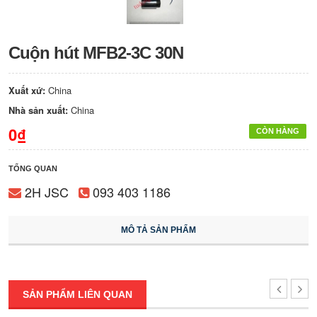
Cuộn hút MFB2-3C 30N
Xuất xứ:
China
Nhà sản xuất:
China
0₫
CÒN HÀNG
TỔNG QUAN
2H JSC
093 403 1186
MÔ TẢ SẢN PHẨM
SẢN PHẨM LIÊN QUAN