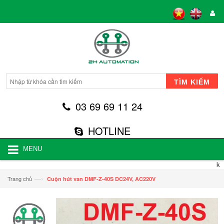
TÌM KIẾM
03 69 69 11 24
HOTLINE
MENU
k
—›
Trang chủ
Cuộn hút van DMF-Z-40S DC24V, AC220V