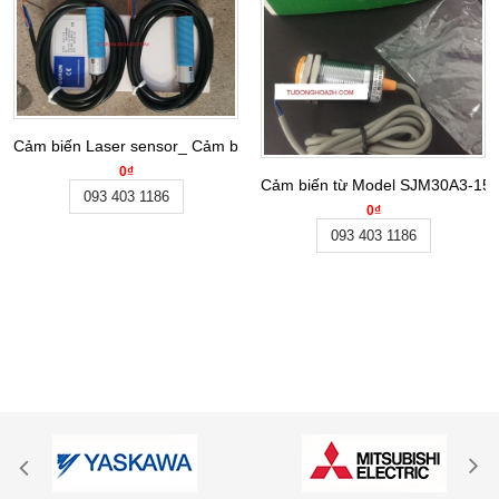
Cảm biến Laser sensor_ Cảm biến quang điện GLF-T10
0₫
Cảm biến từ Model SJM30A3-15J
093 403 1186
0₫
093 403 1186