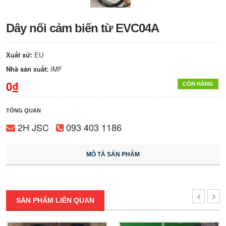
Dây nối cảm biến từ EVC04A
Xuất xứ:
EU
Nhà sản xuất:
IMF
0₫
CÒN HÀNG
TỔNG QUAN
2H JSC
093 403 1186
MÔ TẢ SẢN PHẨM
SẢN PHẨM LIÊN QUAN