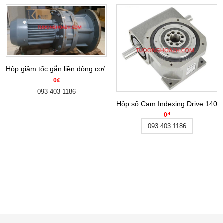
Hộp giảm tốc gắn liền động cơ/ Gear motor BLY27-59-3KW
0₫
093 403 1186
Hộp số Cam Indexing Drive 140
0₫
093 403 1186