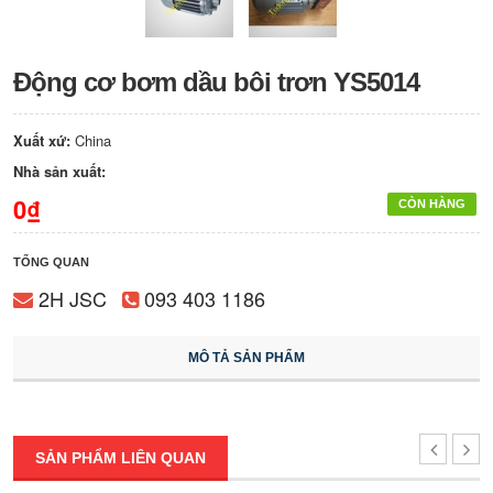
Động cơ bơm dầu bôi trơn YS5014
Xuất xứ:
China
Nhà sản xuất:
0₫
CÒN HÀNG
TỔNG QUAN
2H JSC
093 403 1186
MÔ TẢ SẢN PHẨM
SẢN PHẨM LIÊN QUAN