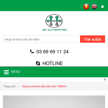
TÌM KIẾM
03 69 69 11 24
HOTLINE
MENU
k
—›
Trang chủ
Động cơ bơm dầu bôi trơn YS5014