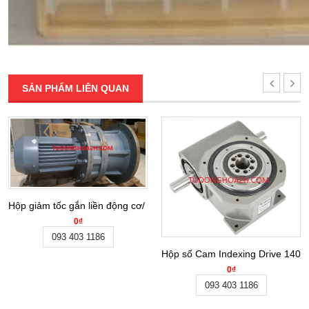
SẢN PHẨM LIÊN QUAN
Hộp giảm tốc gắn liền động cơ/ Gear motor BLY27-59-3KW
0₫
093 403 1186
Hộp số Cam Indexing Drive 140
0₫
093 403 1186