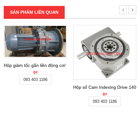
SẢN PHẨM LIÊN QUAN
Hộp giảm tốc gắn liền động cơ/ Gear motor BLY27-59-3KW
0₫
093 403 1186
Hộp số Cam Indexing Drive 140
0₫
093 403 1186