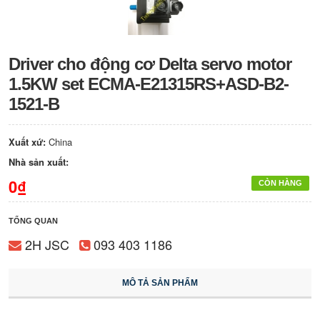
Driver cho động cơ Delta servo motor
1.5KW set ECMA-E21315RS+ASD-B2-
1521-B
Xuất xứ:
China
Nhà sản xuất:
0₫
CÒN HÀNG
TỔNG QUAN
2H JSC
093 403 1186
MÔ TẢ SẢN PHẨM