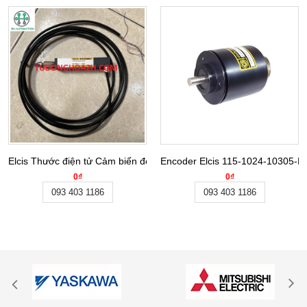
Elcis Thước điện tử Cảm biến đo khoảng cách L/3RPAE-26-B-CV-R-
Encoder Elcis 115-1024-10305-BZ-C
0₫
0₫
093 403 1186
093 403 1186