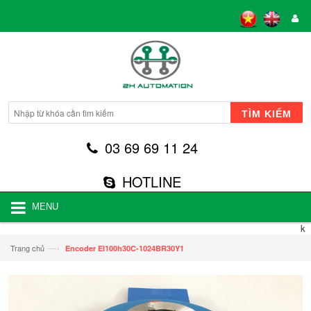
TÌM KIẾM
03 69 69 11 24
HOTLINE
MENU
k
—›
Trang chủ
Encoder EI100h30C-1024BR30Y1