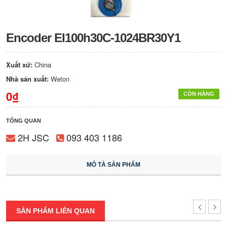
Encoder EI100h30C-1024BR30Y1
Xuất xứ:
China
Nhà sản xuất:
Weton
0₫
CÒN HÀNG
TỔNG QUAN
2H JSC
093 403 1186
MÔ TẢ SẢN PHẨM
SẢN PHẨM LIÊN QUAN