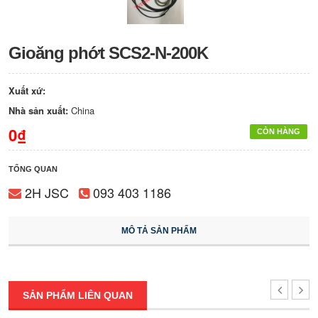
Gioăng phớt SCS2-N-200K
Xuất xứ:
Nhà sản xuất:
China
0₫
CÒN HÀNG
TỔNG QUAN
2H JSC
093 403 1186
MÔ TẢ SẢN PHẨM
SẢN PHẨM LIÊN QUAN