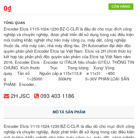
0₫
CÒN HÀNG
TỔNG QUAN
Encoder Elcis I/115-1024-1230-BZ-C-CL-R là đầu dò cho mục đích công
nghiệp và chuyên nghiệp, được phát triển để sử dụng trong các điều kiện
môi trường khắc nghiệt như trên máy công cụ, máy dệt, công nghiệp
thuộc da, nhà máy cán, nhà máy đóng tàu. 2H Automation đại diện độc
quyền phân phối Encoder Elcis tại Việt Nam. Elcis và 2H chính thức ký
kết hợp tác phân phối độc quyền sản phẩm của Elcis tại Việt Nam năm
2016. Encoder Elcis - Encoder từ ITALIA tiêu chuẩn G7/EU. THÔNG TIN
CHUNG Kích thước Trục Trọng lượng Xung/ Vòng
quay Tần số Nguồn cấp ø 115x113,8 ø 11x31 ~850
g 1÷25000 300kHz 5÷30V PHÂN LOẠI SẢN
PHẨM: Encoder...
2H JSC
093 403 1186
MÔ TẢ SẢN PHẨM
Encoder Elcis I/115-1024-1230-BZ-C-CL-R là đầu dò cho mục đích công
nghiệp và chuyên nghiệp, được phát triển để sử dụng trong các điều kiện
môi trường khắc nghiệt như trên máy công cụ, máy dệt, công nghiệp