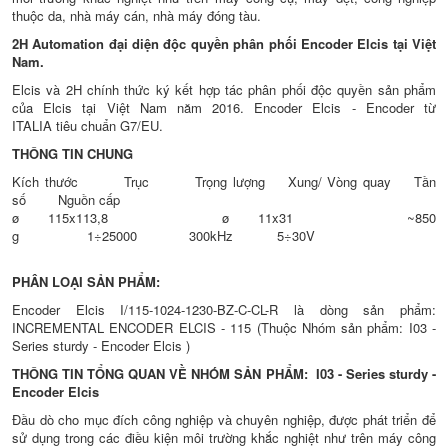
thuộc da, nhà máy cán, nhà máy đóng tàu.
2H Automation đại diện độc quyền phân phối Encoder Elcis tại Việt
Nam.
Elcis và 2H chính thức ký kết hợp tác phân phối độc quyền sản phẩm
của Elcis tại Việt Nam năm 2016. Encoder Elcis - Encoder từ
ITALIA tiêu chuẩn G7/EU.
THÔNG TIN CHUNG
Kích thước Trục Trọng lượng Xung/ Vòng quay Tần
số Nguồn cấp
ø 115x113,8 ø 11x31 ~850
g 1÷25000 300kHz 5÷30V
PHÂN LOẠI SẢN PHẨM:
Encoder Elcis I/115-1024-1230-BZ-C-CL-R là dòng sản phẩm:
INCREMENTAL ENCODER ELCIS - 115 (Thuộc Nhóm sản phẩm: I03 -
Series sturdy - Encoder Elcis )
THÔNG TIN TỔNG QUAN VỀ NHÓM SẢN PHẨM: I03 - Series sturdy -
Encoder Elcis
Đầu dò cho mục đích công nghiệp và chuyên nghiệp, được phát triển để
sử dụng trong các điều kiện môi trường khắc nghiệt như trên máy công