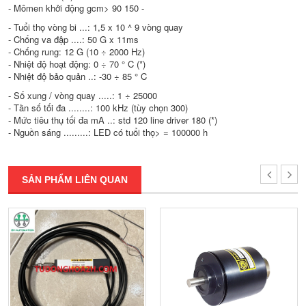
- Mômen khởi động gcm> 90 150 -
- Tuổi thọ vòng bi ...: 1,5 x 10 ^ 9 vòng quay
- Chống va đập ....: 50 G x 11ms
- Chống rung: 12 G (10 ÷ 2000 Hz)
- Nhiệt độ hoạt động: 0 ÷ 70 ° C (*)
- Nhiệt độ bảo quản ..: -30 ÷ 85 ° C
- Số xung / vòng quay .....: 1 ÷ 25000
- Tần số tối đa ........: 100 kHz (tùy chọn 300)
- Mức tiêu thụ tối đa mA ..: std 120 line driver 180 (*)
- Nguồn sáng .........: LED có tuổi thọ> = 100000 h
SẢN PHẨM LIÊN QUAN