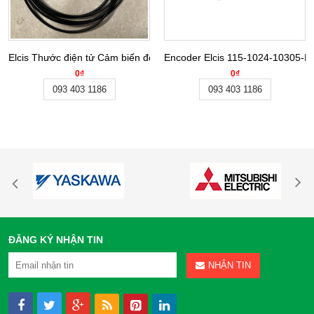
Elcis Thước điện tử Cảm biến đo khoảng cách L/3RPAE-26-B-CV-R-
Encoder Elcis 115-1024-10305-BZ-C
0₫
0₫
093 403 1186
093 403 1186
ĐĂNG KÝ NHẬN TIN
NHẬN TIN