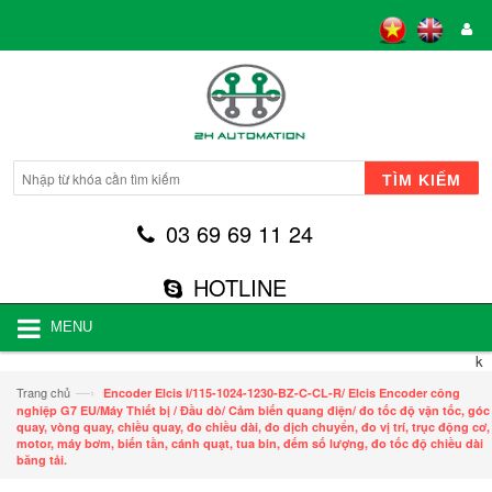
TÌM KIẾM
03 69 69 11 24
HOTLINE
MENU
k
—›
Trang chủ
Encoder Elcis I/115-1024-1230-BZ-C-CL-R/ Elcis Encoder công
nghiệp G7 EU/Máy Thiết bị / Đầu dò/ Cảm biến quang điện/ đo tốc độ vận tốc, góc
quay, vòng quay, chiều quay, đo chiều dài, đo dịch chuyển, đo vị trí, trục động cơ,
motor, máy bơm, biến tần, cánh quạt, tua bin, đếm số lượng, đo tốc độ chiều dài
băng tải.