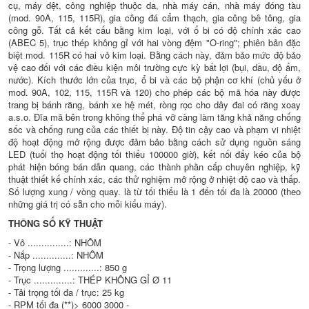
cụ, máy dệt, công nghiệp thuộc da, nhà máy cán, nhà máy đóng tàu
(mod. 90A, 115, 115R), gia công đá cẩm thạch, gia công bê tông, gia
công gỗ. Tất cả kết cấu bằng kim loại, với ổ bi có độ chính xác cao
(ABEC 5), trục thép không gỉ với hai vòng đệm "O-ring"; phiên bản đặc
biệt mod. 115R có hai vỏ kim loại. Bằng cách này, đảm bảo mức độ bảo
vệ cao đối với các điều kiện môi trường cực kỳ bất lợi (bụi, dầu, độ ẩm,
nước). Kích thước lớn của trục, ổ bi và các bộ phận cơ khí (chủ yếu ở
mod. 90A, 102, 115, 115R và 120) cho phép các bộ mã hóa này được
trang bị bánh răng, bánh xe hệ mét, ròng rọc cho dây đai có răng xoay
a.s.o. Đĩa mã bên trong không thể phá vỡ càng làm tăng khả năng chống
sốc và chống rung của các thiết bị này. Độ tin cậy cao và phạm vi nhiệt
độ hoạt động mở rộng được đảm bảo bằng cách sử dụng nguồn sáng
LED (tuổi thọ hoạt động tối thiểu 100000 giờ), kết nối đẩy kéo của bộ
phát hiện bóng bán dẫn quang, các thành phần cấp chuyên nghiệp, kỹ
thuật thiết kế chính xác, các thử nghiệm mở rộng ở nhiệt độ cao và thấp.
Số lượng xung / vòng quay. là từ tối thiểu là 1 đến tối đa là 20000 (theo
những giá trị có sẵn cho mỗi kiểu máy).
THÔNG SỐ KỸ THUẬT
- Vỏ ...............: NHÔM
- Nắp ..............: NHÔM
- Trọng lượng .............: 850 g
- Trục ..............: THÉP KHÔNG GỈ Ø 11
- Tải trọng tối đa / trục: 25 kg
- RPM tối đa (**)> 6000 3000 -