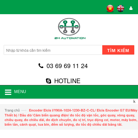
TÌM KIẾM
03 69 69 11 24
HOTLINE
MENU
k
—›
Trang chủ
Encoder Elcis I/Y90A-1024-1230-BZ-C-CL/ Elcis Encoder G7 EU/Máy
Thiết bị / Đầu dò/ Cảm biến quang điện/ đo tốc độ vận tốc, góc quay, vòng quay,
chiều quay, đo chiều dài, đo dịch chuyển, đo vị trí, trục động cơ, motor, máy bơm,
biến tần, cánh quạt, tua bin, đếm số lượng, đo tốc độ chiều dài băng tải.