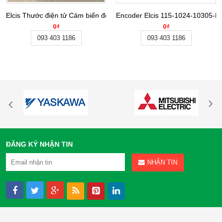
Elcis Thước điện tử Cảm biến đo khoảng cách L/3RPAE-26-B-CV-R-
Encoder Elcis 115-1024-10305-BZ-C
0₫
0₫
093 403 1186
093 403 1186
ĐĂNG KÝ NHẬN TIN
NHẬN TIN