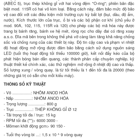
(ABEC 5), trục thép không gỉ với hai vòng đệm "O-ring"; phiên bản đặc
biệt mod. 115R có hai vỏ kim loại. Bằng cách này, đảm bảo mức độ bảo
vệ cao đối với các điều kiện môi trường cực kỳ bất lợi (bụi, dầu, độ ẩm,
nước). Kích thước lớn của trục, ổ bi và các bộ phận cơ khí (chủ yếu ở
mod. 90A, 102, 115, 115R và 120) cho phép các bộ mã hóa này được
trang bị bánh răng, bánh xe hệ mét, ròng rọc cho dây đai có răng xoay
a.s.o. Đĩa mã bên trong không thể phá vỡ càng làm tăng khả năng chống
sốc và chống rung của các thiết bị này. Độ tin cậy cao và phạm vi nhiệt
độ hoạt động mở rộng được đảm bảo bằng cách sử dụng nguồn sáng
LED (tuổi thọ hoạt động tối thiểu 100000 giờ), kết nối đẩy kéo của bộ
phát hiện bóng bán dẫn quang, các thành phần cấp chuyên nghiệp, kỹ
thuật thiết kế chính xác, các thử nghiệm mở rộng ở nhiệt độ cao và thấp.
Số lượng xung / vòng quay. là từ tối thiểu là 1 đến tối đa là 20000 (theo
những giá trị có sẵn cho mỗi kiểu máy).
THÔNG SỐ KỸ THUẬT
- Vỏ ...............: NHÔM ANOD HÓA
- Nắp ..............: NHÔM ANOD HÓA
- Trọng lượng .............: 800 g
- Trục ..............: THÉP KHÔNG GỈ Ø 12
- Tải trọng tối đa / trục: 15 kg
- RPM tối đa (**)> 6000 3000 -
- Mômen khởi động gcm> 90 150 -
- Tuổi thọ vòng bi ...: 1,5 x 10 ^ 9 vòng quay