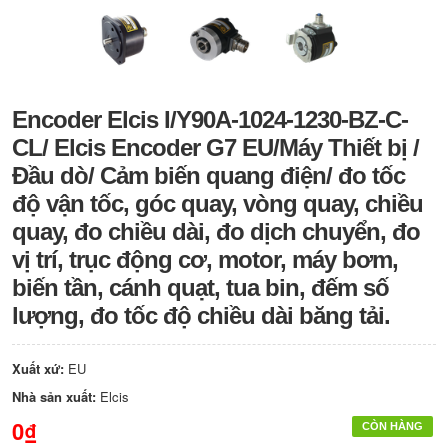
Encoder Elcis I/Y90A-1024-1230-BZ-C-
CL/ Elcis Encoder G7 EU/Máy Thiết bị /
Đầu dò/ Cảm biến quang điện/ đo tốc
độ vận tốc, góc quay, vòng quay, chiều
quay, đo chiều dài, đo dịch chuyển, đo
vị trí, trục động cơ, motor, máy bơm,
biến tần, cánh quạt, tua bin, đếm số
lượng, đo tốc độ chiều dài băng tải.
Xuất xứ:
EU
Nhà sản xuất:
Elcis
0₫
CÒN HÀNG