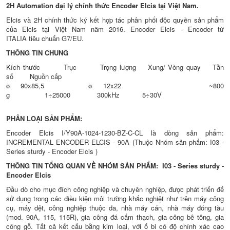
2H Automation đại lý chính thức Encoder Elcis tại Việt Nam.
Elcis và 2H chính thức ký kết hợp tác phân phối độc quyền sản phẩm
của Elcis tại Việt Nam năm 2016. Encoder Elcis - Encoder từ
ITALIA tiêu chuẩn G7/EU.
THÔNG TIN CHUNG
Kích thước Trục Trọng lượng Xung/ Vòng quay Tần
số Nguồn cấp
ø 90x85,5 ø 12x22 ~800
g 1÷25000 300kHz 5÷30V
PHÂN LOẠI SẢN PHẨM:
Encoder Elcis I/Y90A-1024-1230-BZ-C-CL là dòng sản phẩm:
INCREMENTAL ENCODER ELCIS - 90A (Thuộc Nhóm sản phẩm: I03 -
Series sturdy - Encoder Elcis )
THÔNG TIN TỔNG QUAN VỀ NHÓM SẢN PHẨM: I03 - Series sturdy -
Encoder Elcis
Đầu dò cho mục đích công nghiệp và chuyên nghiệp, được phát triển để
sử dụng trong các điều kiện môi trường khắc nghiệt như trên máy công
cụ, máy dệt, công nghiệp thuộc da, nhà máy cán, nhà máy đóng tàu
(mod. 90A, 115, 115R), gia công đá cẩm thạch, gia công bê tông, gia
công gỗ. Tất cả kết cấu bằng kim loại, với ổ bi có độ chính xác cao