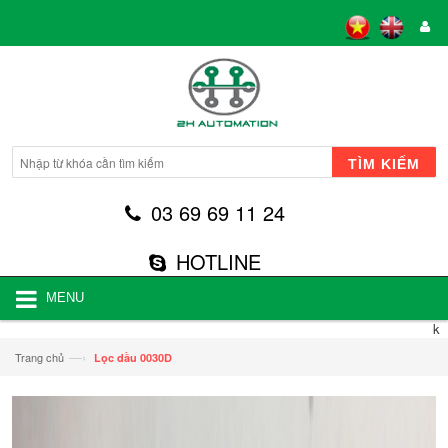
TÌM KIẾM
03 69 69 11 24
HOTLINE
MENU
k
—›
Trang chủ
Lọc dầu 0030D