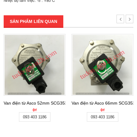
Nhiệt độ làm việc: -5 : +80 C
SẢN PHẨM LIÊN QUAN
Van điện từ Asco 52mm SCG353A047
Van điện từ Asco 66mm SCG353
0₫
0₫
093 403 1186
093 403 1186