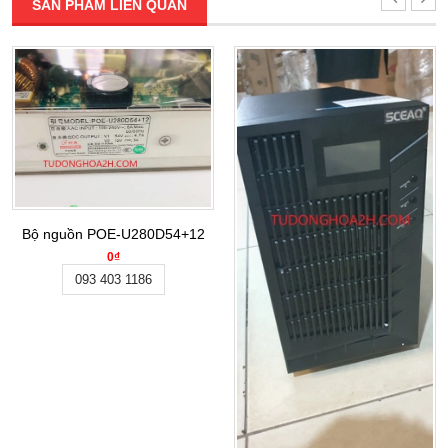
SẢN PHẨM LIÊN QUAN
Bộ nguồn POE-U280D54+12
0₫
093 403 1186