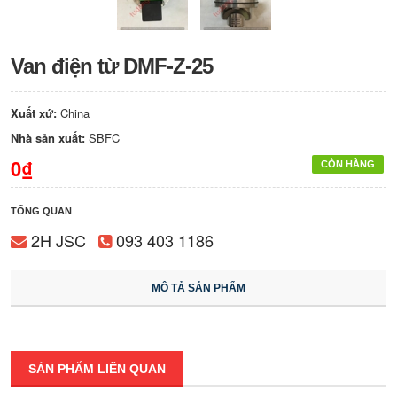
Van điện từ DMF-Z-25
Xuất xứ:
China
Nhà sản xuất:
SBFC
0₫
CÒN HÀNG
TỔNG QUAN
2H JSC
093 403 1186
MÔ TẢ SẢN PHẨM
SẢN PHẨM LIÊN QUAN