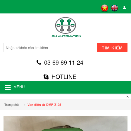
TÌM KIẾM
03 69 69 11 24
HOTLINE
MENU
k
—›
Trang chủ
Van điện từ DMF-Z-25