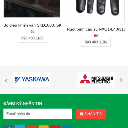
Bộ điều khiển van SKD1000, SKD1500 - Hãng Tianjin Baoheng
Ruột bình cao su NXQ1-L40/315-
0₫
0₫
093 403 1186
093 403 1186
ĐĂNG KÝ NHẬN TIN
NHẬN TIN