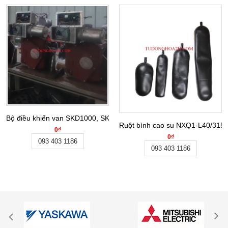
Bộ điều khiển van SKD1000, SKD1500 - Hãng Tianjin Baoheng
Ruột bình cao su NXQ1-L40/315-
0₫
0₫
093 403 1186
093 403 1186