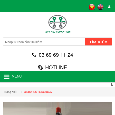
TÌM KIẾM
03 69 69 11 24
HOTLINE
MENU
k
—›
Trang chủ
Xilanh SCT63X30X25