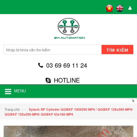
TÌM KIẾM
03 69 69 11 24
HOTLINE
MENU
k
—›
Trang chủ
Xylanh NF Cylinder QGBKF 100X250 MP4 / QGBKF 125x300-MP4/
QGBKF 125x250-MP4/ QGBKF 63x160-MP4