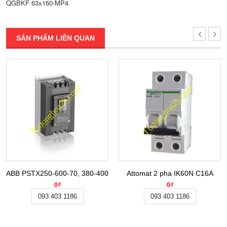
QGBKF 63x160-MP4
SẢN PHẨM LIÊN QUAN
ABB PSTX250-600-70, 380-400VAC 132KW
Attomat 2 pha IK60N C16A
0₫
0₫
093 403 1186
093 403 1186