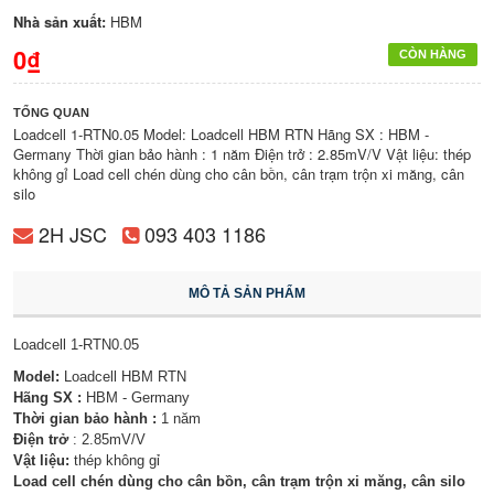
Nhà sản xuất:
HBM
0₫
CÒN HÀNG
TỔNG QUAN
Loadcell 1-RTN0.05 Model: Loadcell HBM RTN Hãng SX : HBM -
Germany Thời gian bảo hành : 1 năm Điện trở : 2.85mV/V Vật liệu: thép
không gỉ Load cell chén dùng cho cân bồn, cân trạm trộn xi măng, cân
silo
2H JSC
093 403 1186
MÔ TẢ SẢN PHẨM
Loadcell 1-RTN0.05
Model:
Loadcell HBM RTN
Hãng SX :
HBM - Germany
Thời gian bảo hành :
1 năm
Điện trở
: 2.85mV/V
Vật liệu:
thép không gỉ
Load cell chén dùng cho cân bồn, cân trạm trộn xi măng, cân silo