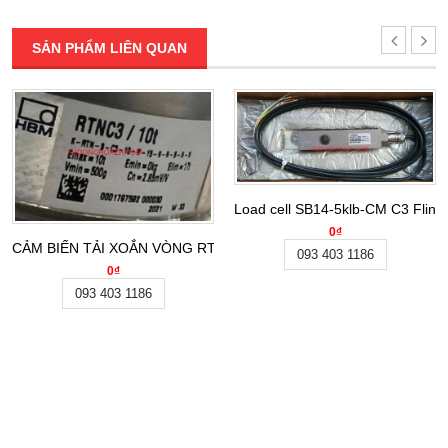
SẢN PHẨM LIÊN QUAN
Load cell SB14-5klb-CM C3 Flin
0₫
CẢM BIẾN TẢI XOẮN VÒNG RTNC3_10T , K-RTN-S-C3-10-N-15-N
093 403 1186
0₫
093 403 1186