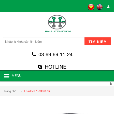
TÌM KIẾM
03 69 69 11 24
HOTLINE
MENU
k
—›
Trang chủ
Loadcell 1-RTN0.05